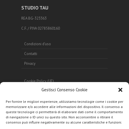
STUDIO TAU
REA BG-323363
C.F. / P.IVA 02785860160
Condizioni d’uso
Contatti
Privacy
Cookie Policy (UE)
Gestisci Consenso Cookie
Fascicoli Tecnici
Studio Colombo
Per fornire le migliori esperienze, utilizziamo tecnologie come i cookie per
memorizzare e/o accedere alle informazioni del dispositivo. Il consenso a
queste tecnologie ci permetterà di elaborare dati come il comportamento
di navigazione o ID unici su questo sito. Non acconsentire o ritirare il
consenso può influire negativamente su alcune caratteristiche e funzioni.
+390363304668